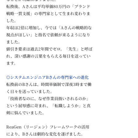
転換後、Aさんは平均単価80万円の「ブランド
戦略一貫支援」の専門家として生まれ変わりま
した。
年収は2倍に増加し、今では「Aさんの戦略的な
視点がほしい」と指名で依頼が来るようになり
ました。
値引き要求は過去2年間でゼロ。「先生」と呼ば
れ、深い感謝の言葉をもらえる毎日を送ってい
ます。
◎システムエンジニアBさんの専門家への進化
転換前のBさんは、時間単価制で深夜3時まで働
く日々を送っていました。
「技術者なのに、なぜ作業員扱いされるのか」
という屈辱感に苛まれ、「転職しようか」と真
剣に悩んでいました。
ReaGen（リージェン）フレームワークの活用
により、Bさんは劇的な変化を遂げました。