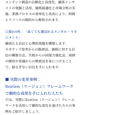
コンテンツ創造の自動化と高度化、顧客インサ
イトの発掘と活用、価格最適化と市場分析の実
施、業務プロセスの効率化と改善により、時間
とリソースの制約から解放されます。
◎第4の柱：「高くても選ばれるメンタル・マネ
ジメント」
確固たる自信と心理的基盤を構築します。
ネガティブ思考からの脱却法、価格に対する自
信の構築方法、失敗からの回復力強化法、周囲
の期待や常識からの解放法を身につけること
で、揺るぎない自信を手に入れます。
■ 実際の変革事例：
ReaGen（リージェン）フレームワーク
で
劇的な成果を手に入れた人たち
では、実際にReaGen（リージェン）フレーム
ワークを活用して劇的な変化を遂げた方々の事
例をご紹介しましょう。